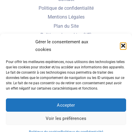
Politique de confidentialité
Mentions Légales
Plan du Site
Politique de cookies (UE)
Gérer le consentement aux
cookies
Nbe de visiteurs en 2025 :
Pour offrir les meilleures expériences, nous utilisons des technologies telles
que les cookies pour stocker et/ou accéder aux informations des appareils.
Le fait de consentir à ces technologies nous permettra de traiter des
données telles que le comportement de navigation ou les ID uniques sur ce
Nbe total de visites depuis 2022 :
site. Le fait de ne pas consentir ou de retirer son consentement peut avoir
un effet négatif sur certaines caractéristiques et fonctions.
Accepter
© 2026 Amicale des Hospitaliers Nantais - Tous droits réservés
Voir les préférences
Réalisation
Agence Web Little Beez