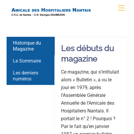
Skip
Men
to
content
Historique du
Les débuts du
Magazine
magazine
Le Sommaire
Ce magazine, qui s’intitulait
Les derniers
numéros
alors « Bulletin », a vu le
jour en 1979, après
l’Assemblée Générale
Annuelle de l’Amicale des
Hospitaliers Nantais. Il
portait le n° 2 ! Pourquoi ?
Par le fait qu’en janvier