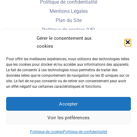
Politique de confidentialité
Mentions Légales
Plan du Site
Politique de cookies (UE)
Gérer le consentement aux
cookies
Nbe de visiteurs en 2025 :
Pour offrir les meilleures expériences, nous utilisons des technologies telles
que les cookies pour stocker et/ou accéder aux informations des appareils.
Le fait de consentir à ces technologies nous permettra de traiter des
données telles que le comportement de navigation ou les ID uniques sur ce
Nbe total de visites depuis 2022 :
site. Le fait de ne pas consentir ou de retirer son consentement peut avoir
un effet négatif sur certaines caractéristiques et fonctions.
Accepter
© 2026 Amicale des Hospitaliers Nantais - Tous droits réservés
Voir les préférences
Réalisation
Agence Web Little Beez
Politique de cookies
Politique de confidentialité