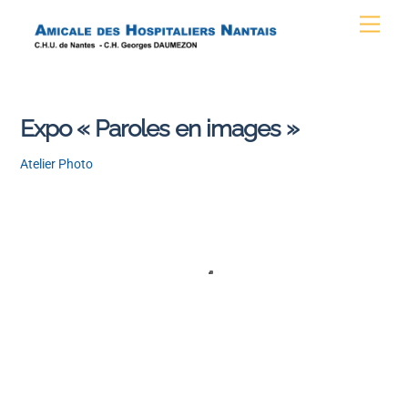
Skip
Men
to
content
Expo « Paroles en images »
Atelier Photo
ALAIN VITIELLO (1)