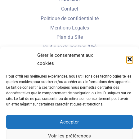
Contact
Politique de confidentialité
Mentions Légales
Plan du Site
Politique de cookies (UE)
Gérer le consentement aux
cookies
Nbe de visiteurs en 2025 :
Pour offrir les meilleures expériences, nous utilisons des technologies telles
que les cookies pour stocker et/ou accéder aux informations des appareils.
Le fait de consentir à ces technologies nous permettra de traiter des
données telles que le comportement de navigation ou les ID uniques sur ce
Nbe total de visites depuis 2022 :
site. Le fait de ne pas consentir ou de retirer son consentement peut avoir
un effet négatif sur certaines caractéristiques et fonctions.
Accepter
© 2026 Amicale des Hospitaliers Nantais - Tous droits réservés
Voir les préférences